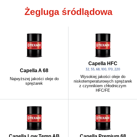
Żegluga śródlądowa
Capella HFC
32, 55, 68, 100, 170, 220
Capella A 68
Wysokiej jakości oleje do
Najwyższej jakości oleje do
niskotemperaturowych sprężarek
sprężarek
z czynnikiem chłodniczym
HFC/FE
Capella Low Temp AB
Capella Premium 68