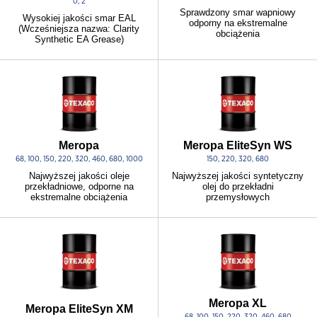
0, 2
Sprawdzony smar wapniowy
Wysokiej jakości smar EAL
odporny na ekstremalne
(Wcześniejsza nazwa: Clarity
obciążenia
Synthetic EA Grease)
Meropa
Meropa EliteSyn WS
68, 100, 150, 220, 320, 460, 680, 1000
150, 220, 320, 680
Najwyższej jakości oleje
Najwyższej jakości syntetyczny
przekładniowe, odporne na
olej do przekładni
ekstremalne obciążenia
przemysłowych
Meropa XL
Meropa EliteSyn XM
68, 100, 150, 220, 320, 460, 680