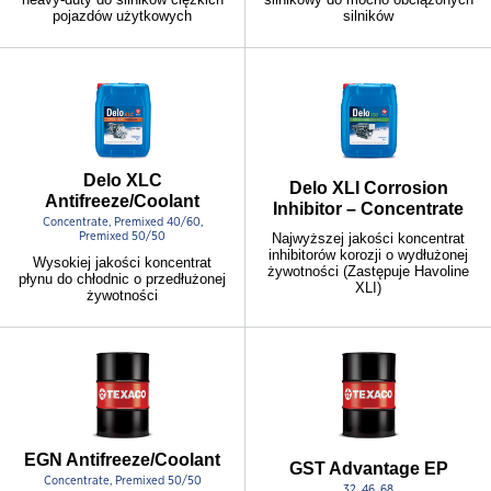
pojazdów użytkowych
silników
Delo XLC
Delo XLI Corrosion
Antifreeze/Coolant
Inhibitor – Concentrate
Concentrate, Premixed 40/60,
Premixed 50/50
Najwyższej jakości koncentrat
inhibitorów korozji o wydłużonej
Wysokiej jakości koncentrat
żywotności (Zastępuje Havoline
płynu do chłodnic o przedłużonej
XLI)
żywotności
EGN Antifreeze/Coolant
GST Advantage EP
Concentrate, Premixed 50/50
32, 46, 68