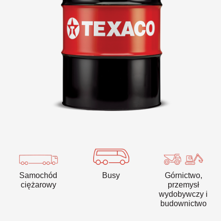
VARTECH
Texaco VARTECH
Zrozumienie natury laków
Laki w sprężarkach
Laki w turbinach
Samochód
Busy
Górnictwo,
ciężarowy
przemysł
wydobywczy i
budownictwo