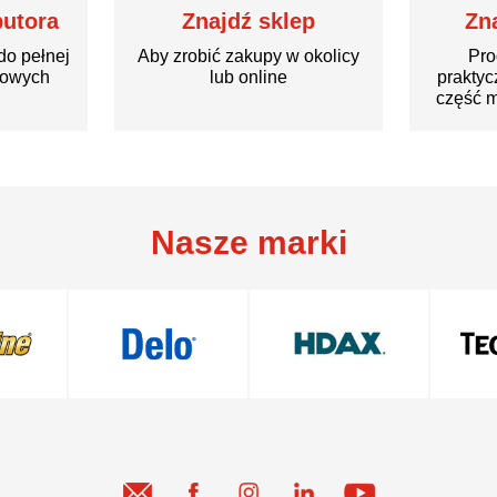
butora
Znajdź sklep
Zn
do pełnej
Aby zrobić zakupy w okolicy
Pro
rowych
lub online
praktyc
część m
Nasze marki