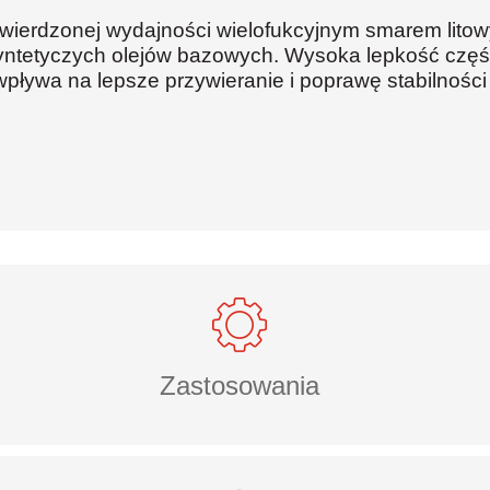
potwierdzonej wydajności wielofukcyjnym smarem lit
yntetyczych olejów bazowych. Wysoka lepkość czę
pływa na lepsze przywieranie i poprawę stabilnośc
Zastosowania