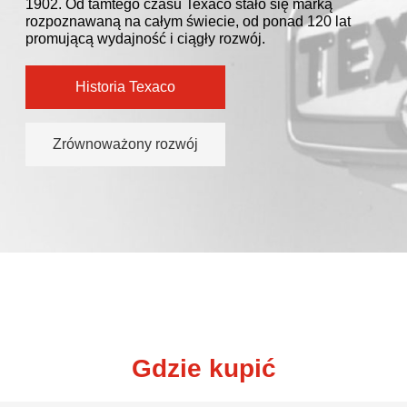
Nasza długa historia rozpoczęła się w Teksasie w roku
1902. Od tamtego czasu Texaco stało się marką
rozpoznawaną na całym świecie, od ponad 120 lat
promującą wydajność i ciągły rozwój.
Historia Texaco
Zrównoważony rozwój