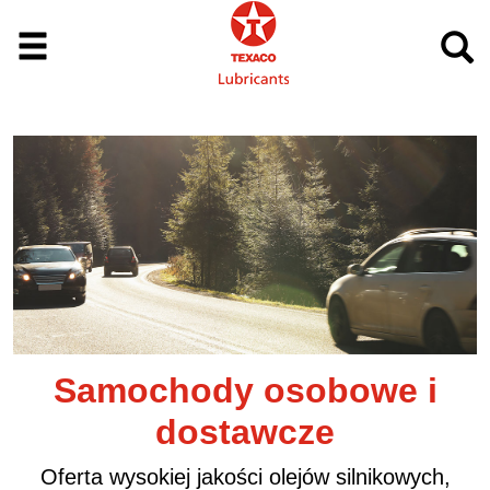
 i
Samochody ciężarowe 
autobusy
wych,
Zaawansowane produkty Texaco Delo