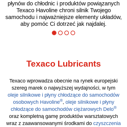
zanych
zapewniają wysoki poziom ochrony silnik
ego
skrzyni biegów oraz optymalną oszczędn
kładów,
paliwa. Niezależnie od tego, czy chodzi
.
obniżenie kosztów eksploatacji czy te
ograniczenie przestojów, Texaco Delo po
Ci zaoszczędzić pieniądze.
Texaco Lubricants
Texaco wprowadza obecnie na rynek europejski
szereg marek o najwyższej wydajności, w tym
oleje silnikowe i płyny chłodzące do samochodów
®
osobowych Havoline
,
oleje silnikowe i płyny
®
chłodzące do samochodów ciężarowych Delo