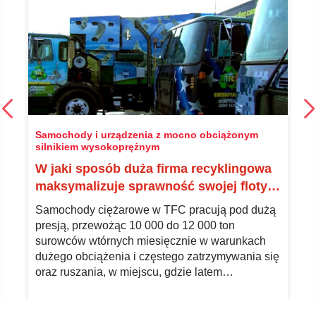
Samochody i urządzenia z mocno obciążonym
silnikiem wysokoprężnym
W jaki sposób duża firma recyklingowa
maksymalizuje sprawność swojej floty
maszyn na gaz ziemny, minimalizując
Samochody ciężarowe w TFC pracują pod dużą
przy tym koszty operacyjne
presją, przewożąc 10 000 do 12 000 ton
surowców wtórnych miesięcznie w warunkach
dużego obciążenia i częstego zatrzymywania się
oraz ruszania, w miejscu, gdzie latem