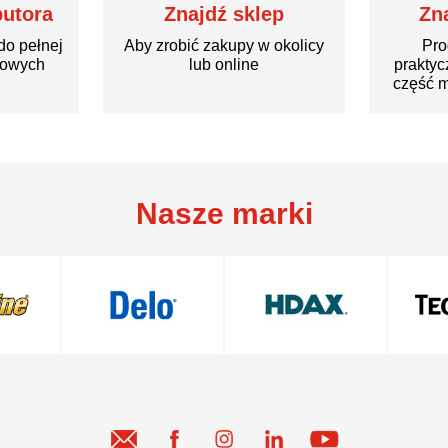
butora
Znajdź sklep
Zn
do pełnej
Aby zrobić zakupy w okolicy
Pro
rowych
lub online
praktyc
część m
Nasze marki