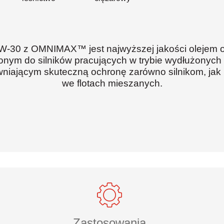
30 z OMNIMAX™ jest najwyższej jakości olejem o u
onym do silników pracujących w trybie wydłużonyc
wniającym skuteczną ochronę zarówno silnikom, ja
we flotach mieszanych.
Zastosowania