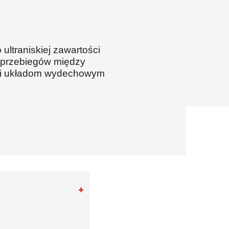
wydobywczy i
budownictwo
ltraniskiej zawartości
h przebiegów między
k i układom wydechowym