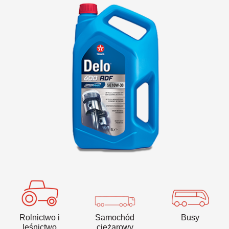
VARTECH
Texaco VARTECH
Zrozumienie natury laków
Laki w sprężarkach
Laki w turbinach
Rolnictwo i
Samochód
Busy
leśnictwo
ciężarowy