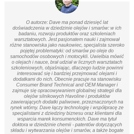
O autorze: Dave ma ponad dziesięć lat
doświadczenia w dziedzinie olejów i smarów: w ich
badaniu, rozwoju produktów oraz szkoleniach
warsztatowych. Jest pasjonatem nauki i zajmował
różne stanowiska jako naukowiec, specjalista szeroko
pojętej problematyki: od smarów po oleje do
samochodów osobowych i motocykli. Uwielbia mówić
o olejach i nauce, brał udział w licznych warsztatach
szkoleniowych, objaśniając, dlaczego ludzie powinni
interesować się i bardziej przejmować olejami i
dodatkami do nich. Obecnie pracuje na stanowisku
Consumer Brand Technical and OEM Manager i
zajmuje się opracowywaniem globalnej strategii dla
olejów silnikowych Havoline i produktów
zawierających dodatki paliwowe, przeznaczonych na
rynek wtórny. Dave łączy technologię i współpracę ze
specjalistami z dziedziny biznesu oraz klientami dla
wsparcia marek konsumenckich. Dave ma tytuł
doktora w dziedzinie chemii - patentów dotyczących
składu i wytwarzania olejów i smarów, a także bogate