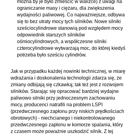
można by je było zmieścić w walizce) z uwagi na
ograniczanie masy i ciężaru, dla zwiększenia
wydajności paliwowej. Co najważniejsze, odbywa
się to bez utraty mocy tych silników. Nowe silniki
sześciocylindrowe stanowią pod względem mocy
odpowiednik starszych silników
ośmiocylindrowych, a współczesne silniki
czterocylindrowe wytwarzają moc, do której kiedyś
potrzeba było sześciu cylindrów.
Jak w przypadku każdej nowinki technicznej, w miarę
wdrażania i doskonalenia technologii zdarza się, że
zmiany odbijają się czkawką; tak też jest z rozwojem
silników. Starając się opracować bardziej wydajne
paliwowo silniki przy jednoczesnym zachowaniu
mocy, producenci natrafili na problem LSPI
(przedwczesnego zapłonu przy niskich prędkościach
obrotowych) - niechcianego i niekontrolowanego
przedwczesnego zapłonu w komorze spalania, który
z czasem może poważnie uszkodzić silnik. Z tej