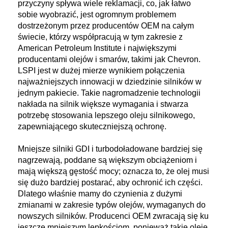
przyczyny spływa wiele reklamacji, co, jak łatwo
sobie wyobrazić, jest ogromnym problemem
dostrzeżonym przez producentów OEM na całym
świecie, którzy współpracują w tym zakresie z
American Petroleum Institute i największymi
producentami olejów i smarów, takimi jak Chevron.
LSPI jest w dużej mierze wynikiem połączenia
najważniejszych innowacji w dziedzinie silników w
jednym pakiecie. Takie nagromadzenie technologii
nakłada na silnik większe wymagania i stwarza
potrzebę stosowania lepszego oleju silnikowego,
zapewniającego skuteczniejszą ochronę.
Mniejsze silniki GDI i turbodoładowane bardziej się
nagrzewają, poddane są większym obciążeniom i
mają większą gęstość mocy; oznacza to, że olej musi
się dużo bardziej postarać, aby ochronić ich części.
Dlatego właśnie mamy do czynienia z dużymi
zmianami w zakresie typów olejów, wymaganych do
nowszych silników. Producenci OEM zwracają się ku
jeszcze mniejszym lepkościom, ponieważ takie oleje