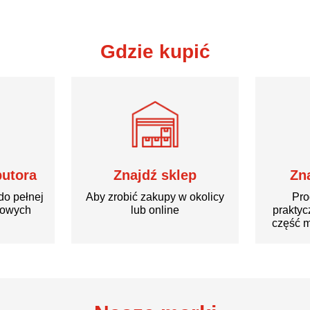
Gdzie kupić
butora
Znajdź sklep
Zn
do pełnej
Aby zrobić zakupy w okolicy
Pro
rowych
lub online
praktyc
część m