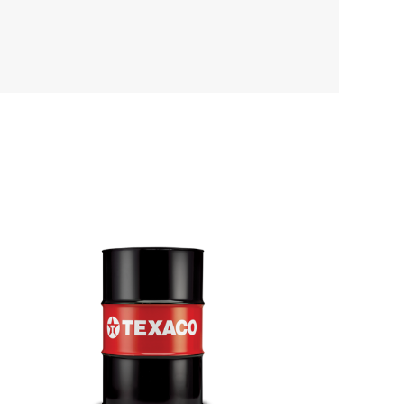
Oleje syntetyczne to
przyszłość samochodów
Zamknij
osobowych
Trendy wśród olejów
silnikowych do
samochodów...
Zamknij
Zamknij
Zamknij