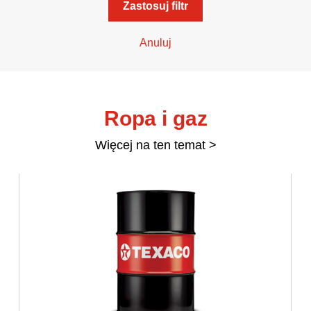
Zastosuj filtr
VARTECH
Anuluj
Texaco VARTECH
Zrozumienie natury laków
Laki w sprężarkach
Ropa i gaz
Laki w turbinach
Więcej na ten temat >