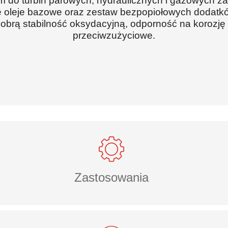
em do turbin parowych, hydraulicznych i gazowych 
e oleje bazowe oraz zestaw bezpopiołowych dodatkó
obrą stabilność oksydacyjną, odporność na korozję
przeciwzużyciowe.
Zastosowania