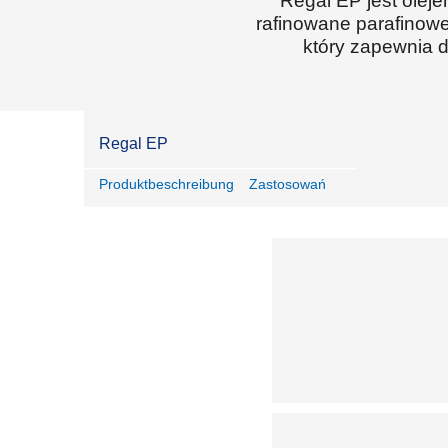
Regal EP jest olej
rafinowane parafinow
który zapewnia d
Regal EP
Produktbeschreibung
Zastosowań