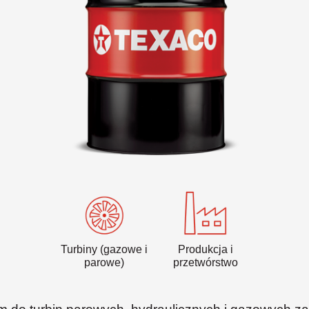
VARTECH
Texaco VARTECH
Zrozumienie natury laków
Laki w sprężarkach
Laki w turbinach
Turbiny (gazowe i
Produkcja i
parowe)
przetwórstwo