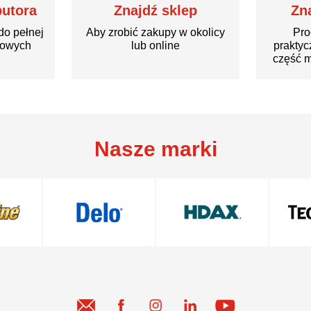
butora
Znajdź sklep
Zn
do pełnej
Aby zrobić zakupy w okolicy
Pro
rowych
lub online
praktyc
część m
Nasze marki