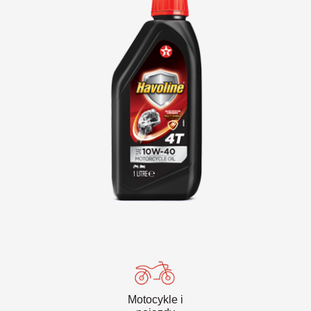
VARTECH
Texaco VARTECH
Zrozumienie natury laków
Laki w sprężarkach
Laki w turbinach
Motocykle i