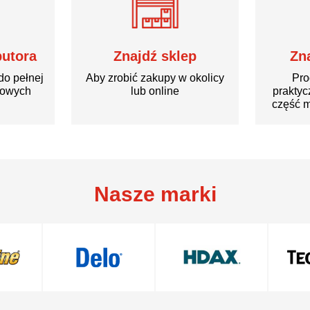
butora
Znajdź sklep
Zn
do pełnej
Aby zrobić zakupy w okolicy
Pro
rowych
lub online
praktyc
część m
Nasze marki