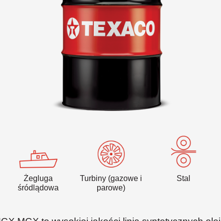
VARTECH
Texaco VARTECH
Zrozumienie natury laków
Laki w sprężarkach
Laki w turbinach
Żegluga
Turbiny (gazowe i
Stal
śródlądowa
parowe)