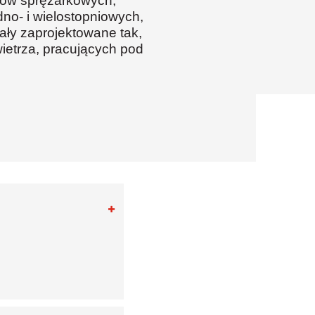
ejów sprężarkowych,
no- i wielostopniowych,
ały zaprojektowane tak,
etrza, pracujących pod