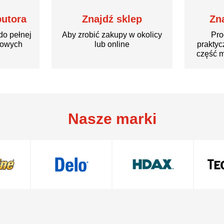
butora
Znajdź sklep
Zn
do pełnej
Aby zrobić zakupy w okolicy
Pro
rowych
lub online
praktyc
część m
Nasze marki